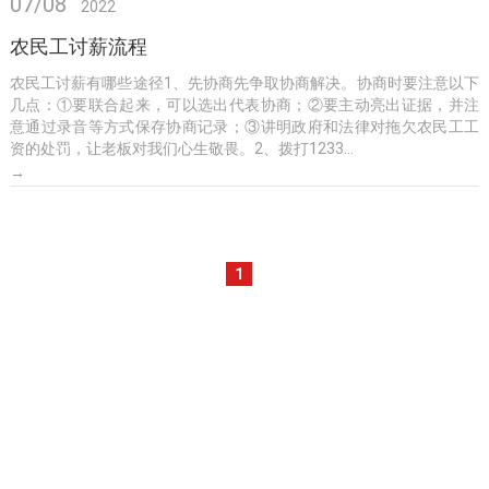
07/08
2022
农民工讨薪流程
农民工讨薪有哪些途径1、先协商先争取协商解决。协商时要注意以下
几点：①要联合起来，可以选出代表协商；②要主动亮出证据，并注
意通过录音等方式保存协商记录；③讲明政府和法律对拖欠农民工工
资的处罚，让老板对我们心生敬畏。2、拨打1233...
→
1